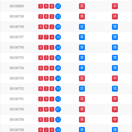
08100800
5
9
8
22
双
中
08100799
2
8
3
13
单
中
08100798
9
8
2
19
双
错
08100797
7
7
4
18
单
错
08100796
8
1
5
14
单
错
08100795
4
3
9
16
单
错
08100794
6
6
8
20
单
错
08100793
5
9
0
14
双
中
08100792
9
2
8
19
双
错
08100791
2
9
1
12
双
中
08100790
2
0
5
07
单
中
08100789
8
3
0
11
单
中
08100788
6
2
6
14
单
错