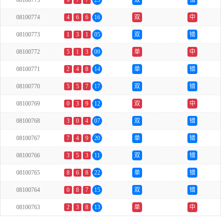
08100775
9
7
7
23
双
错
08100774
4
6
6
16
双
中
08100773
1
3
1
05
双
错
08100772
5
1
3
09
单
中
08100771
2
4
8
14
单
错
08100770
5
5
7
17
双
错
08100769
0
3
9
12
双
中
08100768
3
0
4
07
双
错
08100767
7
4
9
20
单
错
08100766
3
5
3
11
双
错
08100765
8
6
8
22
单
错
08100764
0
8
7
15
双
错
08100763
2
3
8
13
单
中