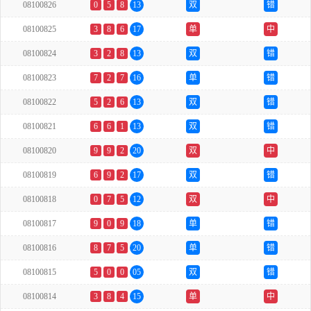
08100826
0
5
8
13
双
错
08100825
3
8
6
17
单
中
08100824
3
2
8
13
双
错
08100823
7
2
7
16
单
错
08100822
5
2
6
13
双
错
08100821
6
6
1
13
双
错
08100820
9
9
2
20
双
中
08100819
6
9
2
17
双
错
08100818
0
7
5
12
双
中
08100817
9
0
9
18
单
错
08100816
8
7
5
20
单
错
08100815
5
0
0
05
双
错
08100814
3
8
4
15
单
中