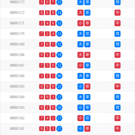
08091173
5
0
7
12
大
单
错
08091172
0
6
8
14
大
单
中
08091171
3
4
6
13
小
单
中
08091170
7
2
4
13
大
双
错
08091169
5
0
7
12
大
单
错
08091168
9
1
9
19
大
单
中
08091167
7
5
0
12
小
单
中
08091166
3
2
1
06
大
单
错
08091165
6
6
9
21
小
单
中
08091164
0
9
3
12
大
单
错
08091163
6
1
9
16
小
单
错
08091162
7
4
2
13
小
双
中
08091161
9
5
3
17
小
单
中