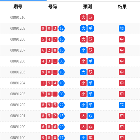
期号
号码
预测
结果
08091210
---
大
双
---
08091209
9
0
3
12
大
单
错
08091208
5
4
7
16
大
双
中
08091207
6
2
8
16
小
双
中
08091206
4
3
1
08
小
单
中
08091205
9
0
1
10
大
双
中
08091204
1
5
4
10
小
单
中
08091203
7
0
1
08
小
单
中
08091202
8
9
5
22
小
单
错
08091201
8
5
2
15
大
双
中
08091200
6
8
6
20
大
双
中
08091199
9
8
0
17
小
单
中