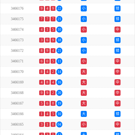
3466176
9
4
9
22
小
错
3466175
7
7
7
21
小
错
3466174
4
1
5
10
小
中
3466173
3
6
9
18
小
错
3466172
8
9
4
21
小
错
3466171
6
0
5
11
小
中
3466170
8
4
2
14
大
中
3466169
4
8
4
16
大
中
3466168
9
9
2
20
大
中
3466167
5
6
8
19
大
中
3466166
1
4
5
10
大
错
3466165
3
1
0
04
小
中