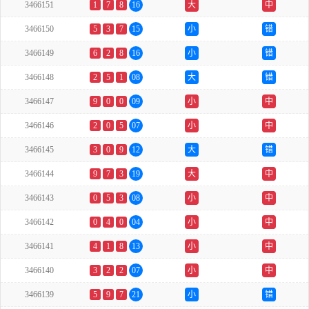
3466151
1
7
8
16
大
中
3466150
5
3
7
15
小
错
3466149
6
2
8
16
小
错
3466148
2
5
1
08
大
错
3466147
9
0
0
09
小
中
3466146
2
0
5
07
小
中
3466145
3
0
9
12
大
错
3466144
9
7
3
19
大
中
3466143
0
5
3
08
小
中
3466142
0
4
0
04
小
中
3466141
4
1
8
13
小
中
3466140
3
2
2
07
小
中
3466139
5
9
7
21
小
错