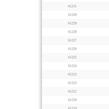
61231
61230
61229
61228
61227
61226
61225
61224
61223
61222
61221
61220
61219