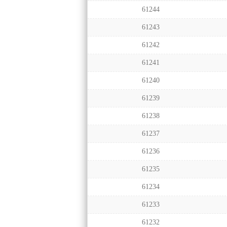
61244
61243
61242
61241
61240
61239
61238
61237
61236
61235
61234
61233
61232