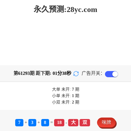
永久预测:28yc.com
第
61293
期 距下期:
01
分
38
秒
广告开关：
大单
未开:
7
期
小单
未开:
1
期
小双
未开:
2
期
7
+
3
+
8
=
18
-
大
双
咪牌