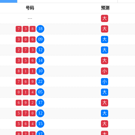
号码
预测
---
大
单
18
大
7
3
8
09
大
3
0
6
12
大
2
7
3
14
大
3
5
6
10
小
8
1
1
22
小
7
6
9
05
大
0
1
4
17
大
6
9
2
12
大
5
7
0
15
大
5
6
4
17
大
8
7
2