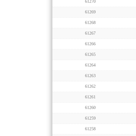
61270
61269
61268
61267
61266
61265
61264
61263
61262
61261
61260
61259
61258