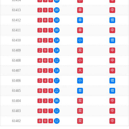
61414
3
3
0
06
小
中
61413
2
1
6
09
单
中
61412
2
8
0
10
单
错
61411
3
1
5
09
单
中
61410
8
2
4
14
小
错
61409
2
9
3
14
双
中
61408
4
0
8
12
小
中
61407
9
3
2
14
大
中
61406
5
4
8
17
小
错
61405
9
5
8
22
单
错
61404
1
3
2
06
双
中
61403
0
5
7
12
双
中
61402
8
0
4
12
双
中