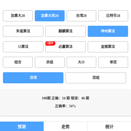
加拿大28
加拿大西28
台湾28
比特币28
朱雀算法
麒麟算法
神州算法
55算法
必赢算法
金猴算法
组合
杀组
大小
单双
双项
双组
100期 正确：54 期 错误：46 期
正确率：54%
预测
走势
统计