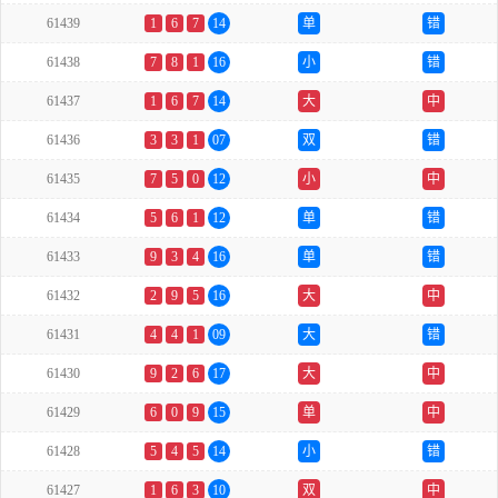
61439
1
6
7
14
单
错
61438
7
8
1
16
小
错
61437
1
6
7
14
大
中
61436
3
3
1
07
双
错
61435
7
5
0
12
小
中
61434
5
6
1
12
单
错
61433
9
3
4
16
单
错
61432
2
9
5
16
大
中
61431
4
4
1
09
大
错
61430
9
2
6
17
大
中
61429
6
0
9
15
单
中
61428
5
4
5
14
小
错
61427
1
6
3
10
双
中