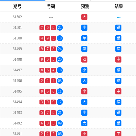
期号
号码
预测
结果
61502
---
大
---
61501
7
6
9
22
小
错
61500
4
9
5
18
单
错
61499
9
7
8
24
单
错
61498
9
6
5
20
双
中
61497
8
6
4
18
小
错
61496
2
2
4
08
大
错
61495
0
5
6
11
小
中
61494
3
0
9
12
大
错
61493
5
7
9
21
小
错
61492
6
0
3
09
大
错
61491
2
2
2
06
小
中