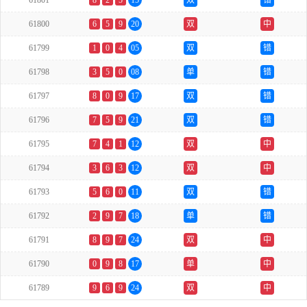
61801
8
2
5
15
双
错
61800
6
5
9
20
双
中
61799
1
0
4
05
双
错
61798
3
5
0
08
单
错
61797
8
0
9
17
双
错
61796
7
5
9
21
双
错
61795
7
4
1
12
双
中
61794
3
6
3
12
双
中
61793
5
6
0
11
双
错
61792
2
9
7
18
单
错
61791
8
9
7
24
双
中
61790
0
9
8
17
单
中
61789
9
6
9
24
双
中