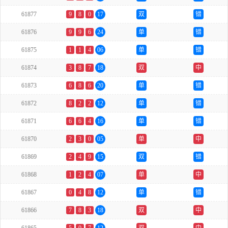
61877
9
8
0
17
双
错
61876
9
9
6
24
单
错
61875
1
1
4
06
单
错
61874
3
8
7
18
双
中
61873
6
8
6
20
单
错
61872
8
2
2
12
单
错
61871
6
6
4
16
单
错
61870
2
3
0
05
单
中
61869
2
4
9
15
双
错
61868
1
2
4
07
单
中
61867
0
4
8
12
单
错
61866
7
8
3
18
双
中