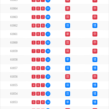
61865
5
0
7
12
双
中
61864
1
0
8
09
单
中
61863
5
1
2
08
双
中
61862
8
9
6
23
双
错
61861
5
0
8
13
单
中
61860
1
4
1
06
双
中
61859
7
5
4
16
双
中
61858
1
7
6
14
单
错
61857
0
8
1
09
双
错
61856
1
2
7
10
双
中
61855
4
6
7
17
双
错
61854
2
8
3
13
双
错
61853
6
0
8
14
单
错