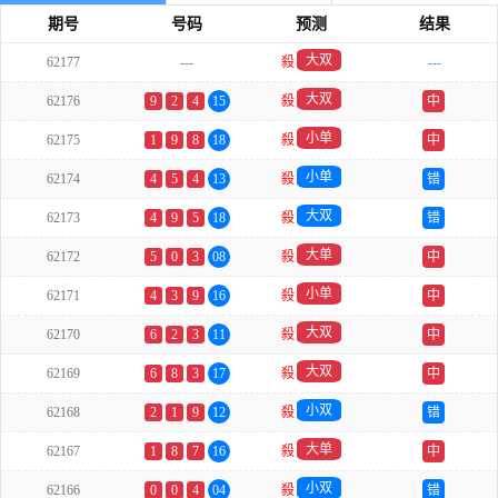
期号
号码
预测
结果
大双
62177
---
殺
---
大双
62176
9
2
4
15
殺
中
小单
62175
1
9
8
18
殺
中
小单
62174
4
5
4
13
殺
错
大双
62173
4
9
5
18
殺
错
大单
62172
5
0
3
08
殺
中
小单
62171
4
3
9
16
殺
中
大双
62170
6
2
3
11
殺
中
大双
62169
6
8
3
17
殺
中
小双
62168
2
1
9
12
殺
错
大单
62167
1
8
7
16
殺
中
小双
62166
0
0
4
04
殺
错