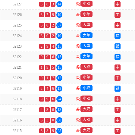
小双
62127
3
8
3
14
殺
中
小单
62126
3
7
9
19
殺
中
大单
62125
5
0
2
07
殺
中
大单
62124
8
9
2
19
殺
错
大单
62123
2
9
4
15
殺
错
大单
62122
0
9
6
15
殺
错
大双
62121
1
9
5
15
殺
中
小单
62120
9
1
7
17
殺
中
小双
62119
2
4
6
12
殺
错
小双
62118
9
9
6
24
殺
中
大双
62117
4
3
6
13
殺
中
大双
62116
5
3
0
08
殺
中
大双
62115
8
8
9
25
殺
中