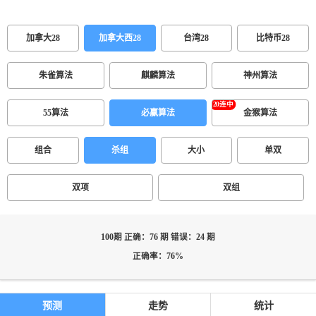
加拿大28
加拿大西28
台湾28
比特币28
朱雀算法
麒麟算法
神州算法
55算法
必赢算法
金猴算法
组合
杀组
大小
单双
双项
双组
100期 正确：76 期 错误：24 期
正确率：76%
预测
走势
统计