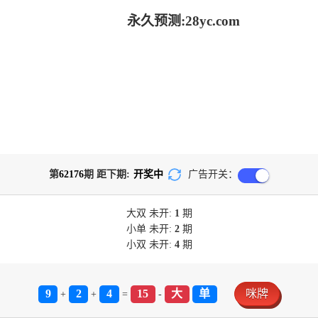
永久预测:28yc.com
第
62176
期 距下期:
开奖中
广告开关：
大双
未开:
1
期
小单
未开:
2
期
小双
未开:
4
期
9
2
4
15
大
单
咪牌
+
+
=
-