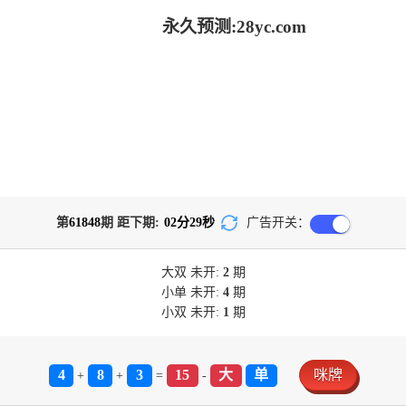
永久预测:28yc.com
第
61848
期 距下期:
02
分
28
秒
广告开关：
大双
未开:
2
期
小单
未开:
4
期
小双
未开:
1
期
4
8
3
15
大
单
咪牌
+
+
=
-