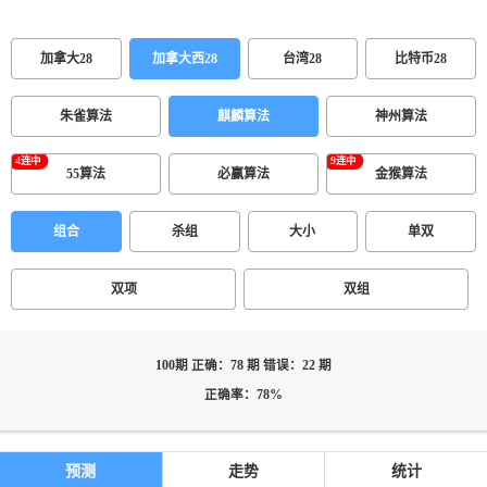
加拿大28
加拿大西28
台湾28
比特币28
朱雀算法
麒麟算法
神州算法
55算法
必赢算法
金猴算法
组合
杀组
大小
单双
双项
双组
100期 正确：78 期 错误：22 期
正确率：78%
预测
走势
统计