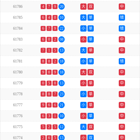
61786
4
7
9
20
大
双
中
61785
6
4
0
10
大
单
错
61784
6
7
9
22
小
单
错
61783
6
0
2
08
小
单
中
61782
7
1
5
13
大
单
中
61781
8
8
2
18
小
单
错
61780
9
0
9
18
大
双
中
61779
0
5
8
13
小
单
中
61778
8
8
7
23
小
单
中
61777
9
6
6
21
小
单
中
61776
6
3
1
10
小
单
中
61775
5
2
5
12
大
双
中
61774
2
6
5
13
小
双
中