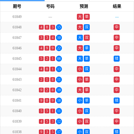
期号
号码
预测
结果
61849
---
大
单
---
61848
4
8
3
15
大
双
中
61847
3
3
4
10
大
双
中
61846
4
9
9
22
大
单
中
61845
5
2
1
08
大
单
错
61844
4
8
1
13
小
双
中
61843
2
1
8
11
小
单
中
61842
9
2
8
19
大
单
中
61841
9
0
9
18
小
单
错
61840
5
5
1
11
小
双
中
61839
4
5
3
12
小
双
中
61838
9
3
5
17
小
双
错