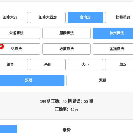
加拿大28
加拿大西28
台湾28
比特币28
朱雀算法
麒麟算法
神州算法
55算法
必赢算法
金猴算法
组合
杀组
大小
单双
双项
双组
100期 正确：45 期 错误：55 期
正确率：45%
走势