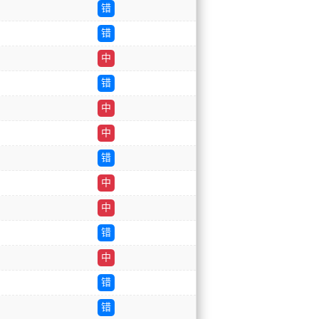
错
错
中
错
中
中
错
中
中
错
中
错
错