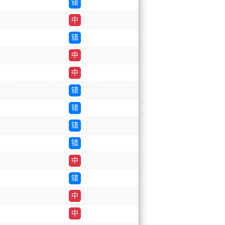
错
中
错
中
中
错
错
错
错
中
错
中
中