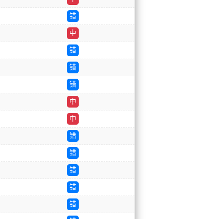
错
中
错
错
错
中
中
错
错
错
错
错