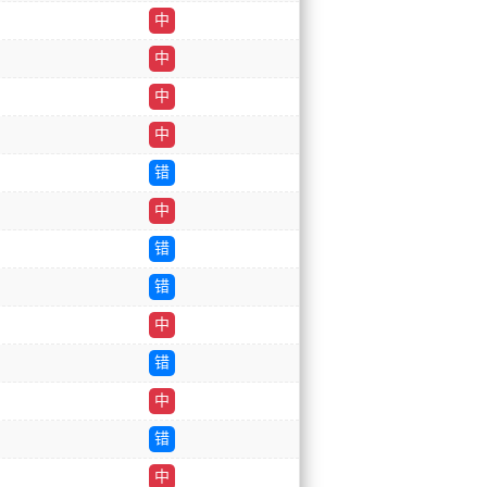
中
中
中
中
错
中
错
错
中
错
中
错
中