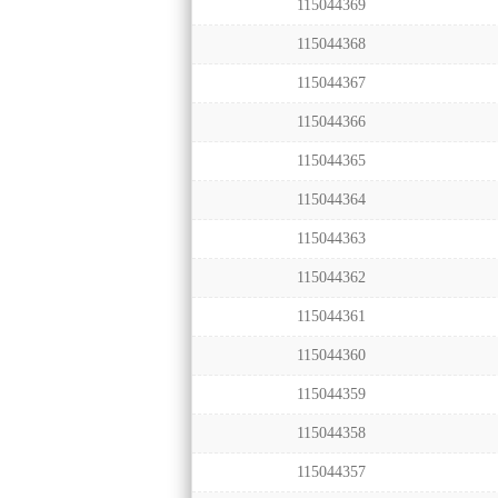
115044369
115044368
115044367
115044366
115044365
115044364
115044363
115044362
115044361
115044360
115044359
115044358
115044357