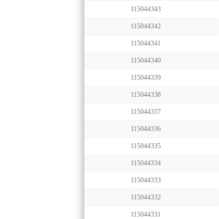
115044343
115044342
115044341
115044340
115044339
115044338
115044337
115044336
115044335
115044334
115044333
115044332
115044331