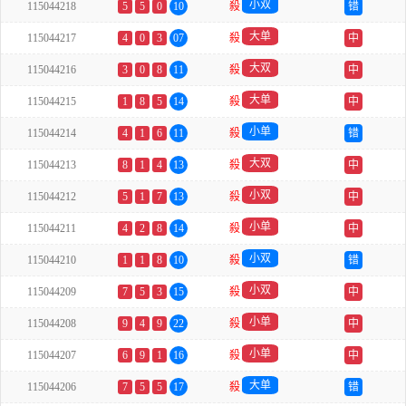
小双
115044218
5
5
0
10
殺
错
大单
115044217
4
0
3
07
殺
中
大双
115044216
3
0
8
11
殺
中
大单
115044215
1
8
5
14
殺
中
小单
115044214
4
1
6
11
殺
错
大双
115044213
8
1
4
13
殺
中
小双
115044212
5
1
7
13
殺
中
小单
115044211
4
2
8
14
殺
中
小双
115044210
1
1
8
10
殺
错
小双
115044209
7
5
3
15
殺
中
小单
115044208
9
4
9
22
殺
中
小单
115044207
6
9
1
16
殺
中
大单
115044206
7
5
5
17
殺
错