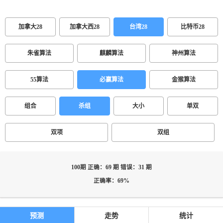
加拿大28
加拿大西28
台湾28
比特币28
朱雀算法
麒麟算法
神州算法
55算法
必赢算法
金猴算法
组合
杀组
大小
单双
双项
双组
100期 正确：69 期 错误：31 期
正确率：69%
预测
走势
统计