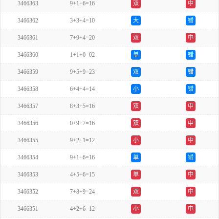
3466363
9+1+6=16
双
中
3466362
3+3+4=10
大
错
3466361
7+9+4=20
双
中
3466360
1+1+0=02
单
错
3466359
9+5+9=23
双
错
3466358
6+4+4=14
小
错
3466357
8+3+5=16
双
中
3466356
0+9+7=16
双
中
3466355
9+2+1=12
小
中
3466354
9+1+6=16
单
错
3466353
4+5+6=15
单
中
3466352
7+8+9=24
双
中
3466351
4+2+6=12
小
中