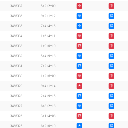
3466337
5+2+2=09
小
中
3466336
9+2+1=12
单
错
3466335
7+4+4=15
小
错
3466334
1+6+4=11
单
中
3466333
1+9+0=10
双
中
3466332
5+4+9=18
单
错
3466331
7+2+4=13
双
错
3466330
1+2+6=09
单
中
3466329
9+4+1=14
大
中
3466328
2+4+9=15
双
错
3466327
8+8+2=18
单
错
3466326
3+1+4=08
双
中
3466325
8+2+0=10
大
错