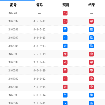
期号
号码
预测
结果
3466400
---
小
---
3466399
4+5+3=12
小
中
3466398
9+8+5=22
单
错
3466397
8+4+3=15
小
错
3466396
3+8+2=13
大
错
3466395
5+5+9=19
大
中
3466394
3+3+8=14
双
中
3466393
9+6+4=19
单
中
3466392
8+2+2=12
小
中
3466391
2+5+8=15
大
中
3466390
6+0+8=14
单
错
3466389
2+1+8=11
大
错