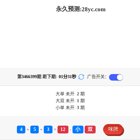
永久预测:28yc.com
第
3466399
期 距下期:
01
分
30
秒
广告开关：
大单
未开:
2
期
大双
未开:
1
期
小单
未开:
3
期
4
5
3
12
小
双
咪牌
+
+
=
-