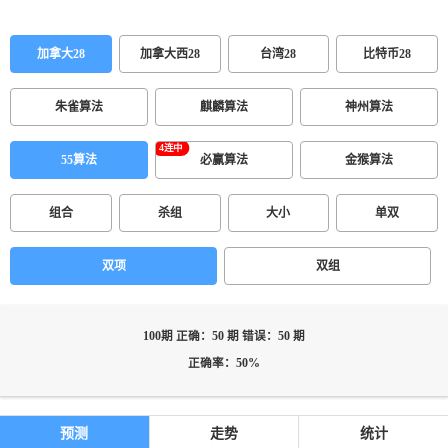
加拿大28
加拿大西28
台湾28
比特币28
朱雀算法
麒麟算法
神州算法
55算法
必赢算法
金猴算法
组合
杀组
大小
单双
双项
双组
100期 正确：50 期 错误：50 期
正确率：50%
预测
走势
统计