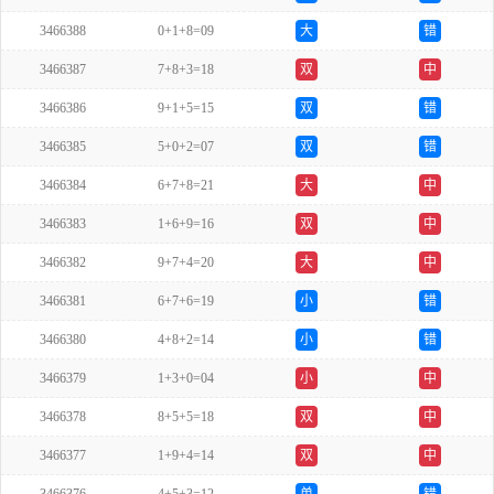
3466388
0+1+8=09
大
错
3466387
7+8+3=18
双
中
3466386
9+1+5=15
双
错
3466385
5+0+2=07
双
错
3466384
6+7+8=21
大
中
3466383
1+6+9=16
双
中
3466382
9+7+4=20
大
中
3466381
6+7+6=19
小
错
3466380
4+8+2=14
小
错
3466379
1+3+0=04
小
中
3466378
8+5+5=18
双
中
3466377
1+9+4=14
双
中