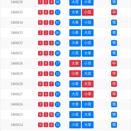
3466636
2
2
4
08
大双
小单
错
3466635
0
8
4
12
大单
小双
中
3466634
0
3
2
05
大单
小双
错
3466633
2
2
2
06
小单
大双
错
3466632
5
1
3
09
大单
小双
错
3466631
4
3
2
09
小双
大单
错
3466630
2
8
7
17
大单
小双
中
3466629
3
1
9
13
小单
大双
中
3466628
9
2
7
18
小单
大双
中
3466627
0
6
1
07
大双
小单
中
3466626
3
3
7
13
大单
小双
错
3466625
6
5
9
20
小双
大单
错
3466624
9
1
6
16
小双
大单
错