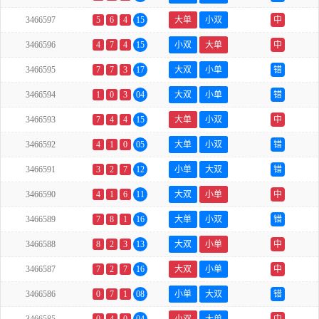
3466597
5
6
4
15
大单
小双
中
3466596
4
7
4
15
小双
大单
中
3466595
7
7
3
17
大双
小单
错
3466594
1
0
3
04
大双
小单
错
3466593
7
4
4
15
大单
小双
中
3466592
4
1
0
05
大单
小双
错
3466591
3
2
7
12
小单
大双
错
3466590
4
1
6
11
大双
小单
中
3466589
7
8
1
16
大单
小双
错
3466588
8
2
3
13
大双
小单
中
3466587
7
2
7
16
大双
小单
中
3466586
0
7
1
08
小单
大双
错