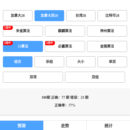
加拿大28
加拿大西28
台湾28
比特币28
朱雀算法
麒麟算法
神州算法
55算法
必赢算法
金猴算法
组合
杀组
大小
单双
双项
双组
100期 正确：77 期 错误：23 期
正确率：77%
预测
走势
统计