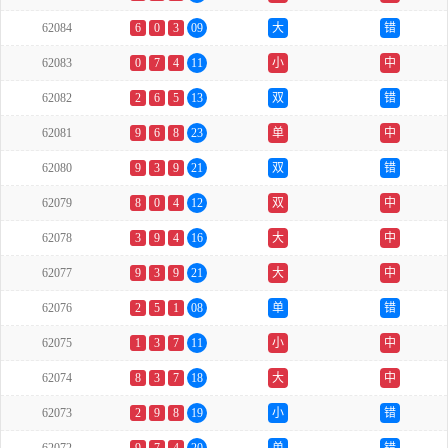
62084
6
0
3
09
大
错
62083
0
7
4
11
小
中
62082
2
6
5
13
双
错
62081
9
6
8
23
单
中
62080
9
3
9
21
双
错
62079
8
0
4
12
双
中
62078
3
9
4
16
大
中
62077
9
3
9
21
大
中
62076
2
5
1
08
单
错
62075
1
3
7
11
小
中
62074
8
3
7
18
大
中
62073
2
9
8
19
小
错