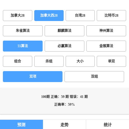
加拿大28
加拿大西28
台湾28
比特币28
朱雀算法
麒麟算法
神州算法
55算法
必赢算法
金猴算法
组合
杀组
大小
单双
双项
双组
100期 正确：59 期 错误：41 期
正确率：59%
预测
走势
统计