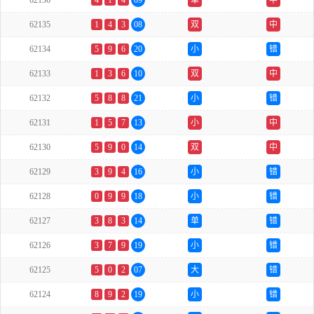
62136
4
1
4
09
单
中
62135
1
4
3
08
双
中
62134
5
9
6
20
小
错
62133
1
3
6
10
双
中
62132
5
8
8
21
小
错
62131
1
5
7
13
小
中
62130
5
9
0
14
双
中
62129
3
9
4
16
小
错
62128
0
9
9
18
小
错
62127
3
8
3
14
单
错
62126
3
7
9
19
小
错
62125
5
0
2
07
大
错
62124
8
9
2
19
小
错