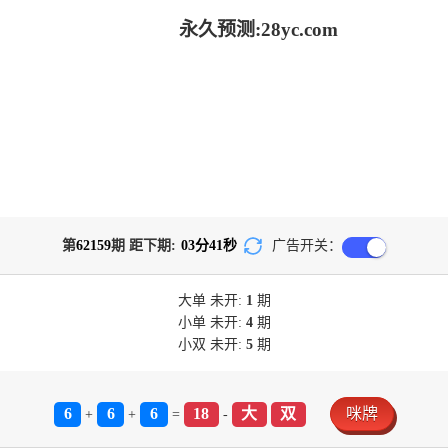
永久预测:28yc.com
第
62159
期 距下期:
03
分
41
秒
广告开关：
大单
未开:
1
期
小单
未开:
4
期
小双
未开:
5
期
6
6
6
18
大
双
咪牌
+
+
=
-