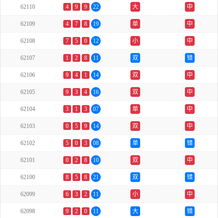
62110
4
9
9
22
大
中
62109
4
7
8
19
单
中
62108
7
5
0
12
小
中
62107
1
2
8
11
双
错
62106
9
4
1
14
双
中
62105
9
3
4
16
双
中
62104
3
1
3
07
单
中
62103
0
5
9
14
双
中
62102
5
0
3
08
单
错
62101
0
2
8
10
双
中
62100
8
5
8
21
双
错
62099
6
3
2
11
小
中
62098
9
2
0
11
大
错