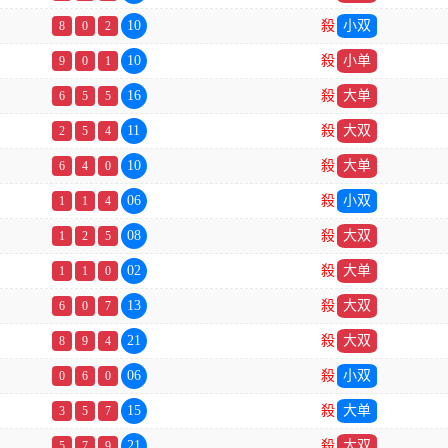
10
殺
小双
8
0
2
10
殺
小单
9
0
1
16
殺
大单
6
5
5
11
殺
大双
2
5
4
10
殺
大单
6
4
0
06
殺
小双
1
1
4
08
殺
大双
1
2
5
02
殺
大单
1
1
0
13
殺
大双
6
0
7
21
殺
大双
8
9
4
06
殺
小双
0
6
0
15
殺
大单
3
5
7
21
殺
大双
5
7
9