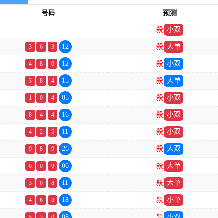
号码
预测
---
殺
小双
12
殺
大单
3
6
3
12
殺
小双
4
8
0
15
殺
大单
3
8
4
05
殺
小双
1
0
4
16
殺
小双
8
4
4
11
殺
小双
4
2
5
26
殺
大双
9
8
9
06
殺
大单
6
0
0
11
殺
大单
3
0
8
18
殺
小单
4
6
8
08
殺
小双
5
3
0