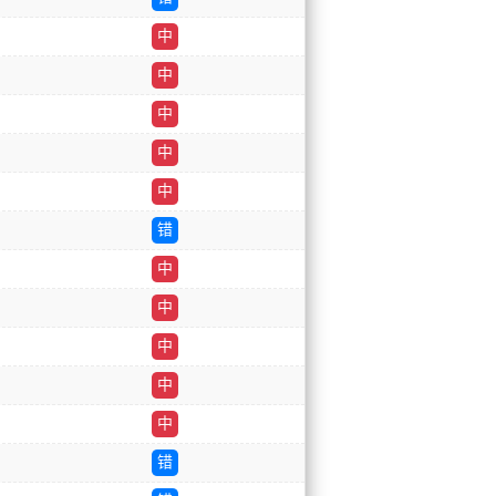
中
中
中
中
中
错
中
中
中
中
中
错