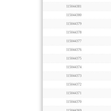
115044381
115044380
115044379
115044378
115044377
115044376
115044375
115044374
115044373
115044372
115044371
115044370
115044369