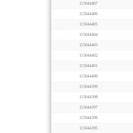
115044407
115044406
115044405
115044404
115044403
115044402
115044401
115044400
115044399
115044398
115044397
115044396
115044395