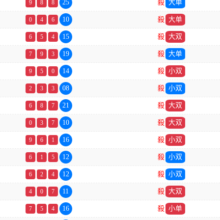
25
殺
大单
9
8
8
10
殺
大单
0
4
6
15
殺
大双
6
5
4
19
殺
大单
7
9
3
14
殺
小双
9
5
0
08
殺
小双
2
3
3
21
殺
大双
6
8
7
10
殺
大双
0
3
7
16
殺
小双
9
6
1
12
殺
小双
6
1
5
12
殺
小双
6
2
4
11
殺
大双
4
0
7
16
殺
小单
7
5
4