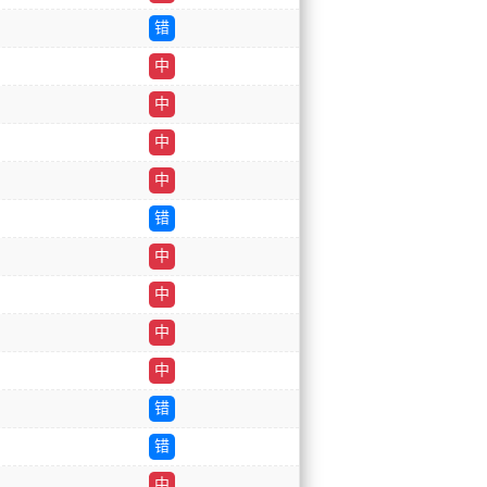
错
中
中
中
中
错
中
中
中
中
错
错
中