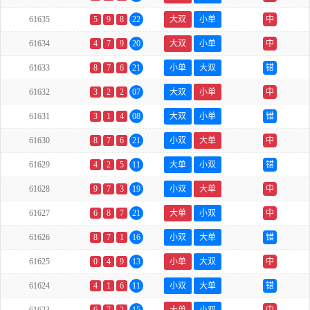
61635
5
9
8
22
大双
小单
中
61634
4
7
9
20
大双
小单
中
61633
8
7
6
21
小单
大双
错
61632
3
2
2
07
大双
小单
中
61631
3
1
4
08
大双
小单
错
61630
8
7
6
21
小双
大单
中
61629
4
2
5
11
大单
小双
错
61628
9
7
3
19
小双
大单
中
61627
6
8
7
21
大单
小双
中
61626
8
7
1
16
小双
大单
错
61625
0
4
9
13
小单
大双
中
61624
4
1
6
11
小双
大单
错