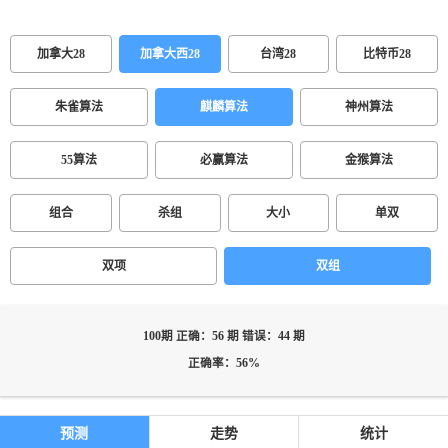
加拿大28
加拿大西28
台湾28
比特币28
朱雀算法
麒麟算法
神州算法
55算法
必赢算法
金猴算法
组合
杀组
大小
单双
双项
双组
100期 正确：56 期 错误：44 期
正确率：56%
预测
走势
统计