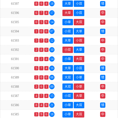
61597
8
6
4
18
大单
小双
错
61596
6
7
4
17
大单
小双
中
61595
0
5
9
14
小单
大双
中
61594
1
0
6
07
小双
大单
错
61593
5
7
0
12
大单
小双
中
61592
2
8
0
10
小双
大单
中
61591
8
2
4
14
小单
大双
中
61590
5
7
4
16
大单
小双
错
61589
2
0
6
08
大双
小单
错
61588
2
6
1
09
大双
小单
中
61587
4
7
4
15
小双
大单
中
61586
8
4
9
21
小单
大双
错
61585
3
9
6
18
小单
大双
中