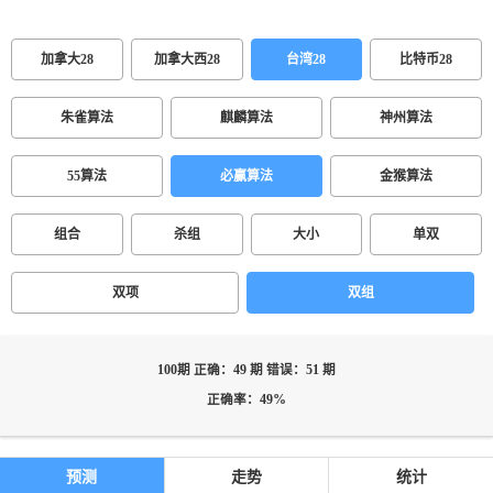
加拿大28
加拿大西28
台湾28
比特币28
朱雀算法
麒麟算法
神州算法
55算法
必赢算法
金猴算法
组合
杀组
大小
单双
双项
双组
100期 正确：49 期 错误：51 期
正确率：49%
预测
走势
统计