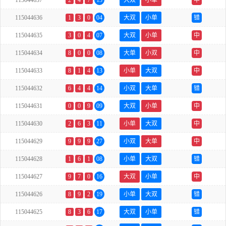
115044637
2
4
7
13
大双
小单
中
115044636
1
3
0
04
大双
小单
错
115044635
3
0
4
07
大双
小单
中
115044634
8
0
0
08
大单
小双
中
115044633
8
1
4
13
小单
大双
中
115044632
6
4
4
14
小双
大单
错
115044631
0
0
9
09
大双
小单
中
115044630
2
6
3
11
小单
大双
中
115044629
9
9
9
27
小双
大单
中
115044628
1
6
1
08
小单
大双
错
115044627
9
7
0
16
大双
小单
中
115044626
8
9
2
19
小单
大双
错
115044625
8
3
6
17
大双
小单
错